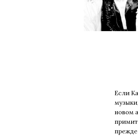
Если К
музыки,
новом а
примит
прежде 