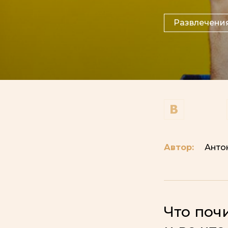
Развлечени
Автор:
Анто
Что поч