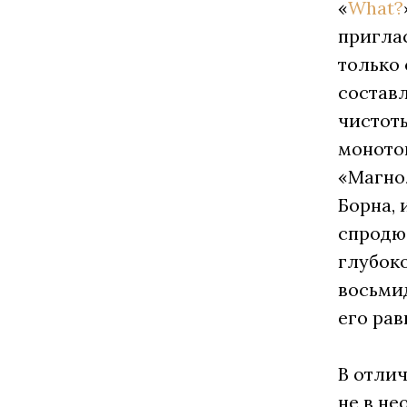
«
What?
приглас
только 
состав
чистот
моното
«Магно
Борна, 
спродюс
глубок
восьми
его ра
В отлич
не в не