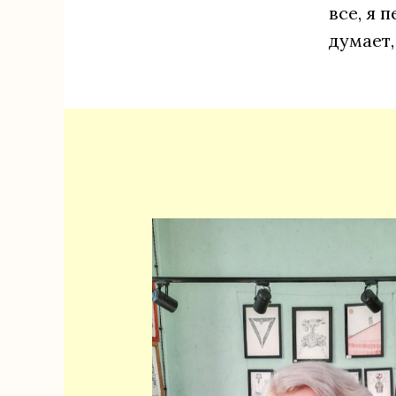
все, я 
думает,