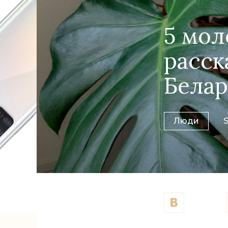
5 мо
расск
Белар
Люди