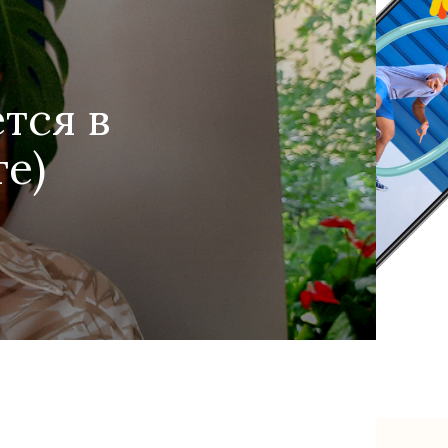
тся в
те)