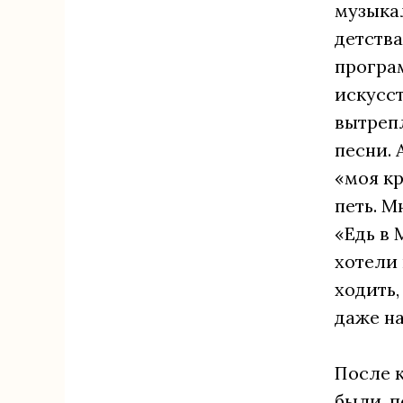
музыкал
детства
програм
искусст
вытрепл
песни. 
«моя кр
петь. М
«Едь в 
хотели 
ходить,
даже на
После 
были, п