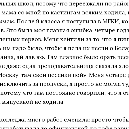
ьных школ, потому что переезжали по район
 мама со мной по кастингам всяким ходила, 
мам. После 9 класса я поступила в МГКИ, к
в. Это была моя главная ошибка, четыре год
енных нервов. Меня хейтили за то, что я пи
А им надо было, чтобы я пела их песни о Бела
аина, ай лав ю». Там главное было орать песн
не даже одна преподавательница сказала зло
Москву, там свои песенки пой». Меня четыре 
исключить за пропуски, я просто не могла т
 потому что там постоянно говорили, что я от
 выпускной не ходила.
колледжа много работ сменила: просто чтобы
одрабатывала то официанткой, то кофе вари