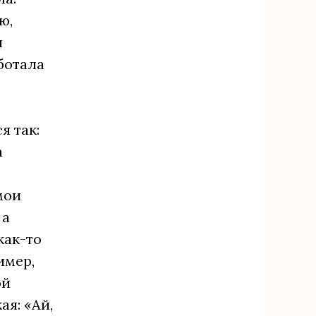
ю,
ы
аботала
я так:
а
мои
 а
как-то
имер,
ой
ая: «Ай,