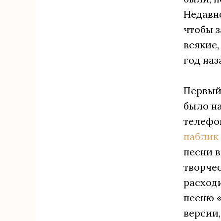
Недавно
чтобы з
всякие,
год наз
Первый
было на
телефон
паблик
песни в
творчес
расход
песню 
версии,