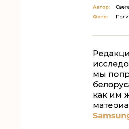
Автор:
Свет
Фото:
Поли
Редакц
исследо
мы попр
белоруса
как им ж
материа
Samsung 