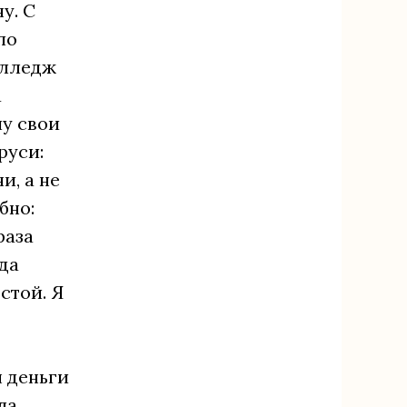
у. С
по
олледж
а
шу свои
руси:
и, а не
бно:
раза
уда
стой. Я
 деньги
ла.