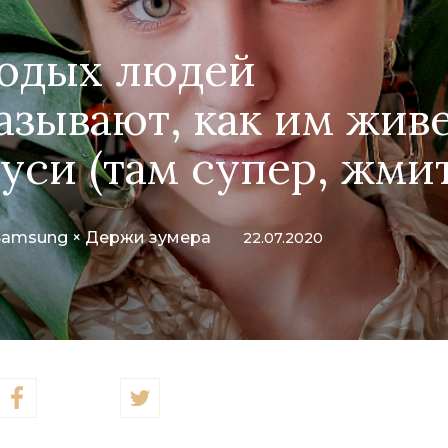
лодых людей
азывают, как им живе
уси (там супер, жми
Samsung × Держи зумера
22.07.2020