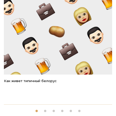
Как живет типичный белорус
Ре