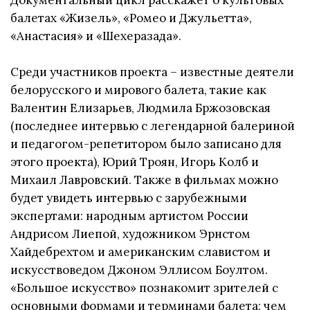
Документальный цикл расскажет о культовых
балетах «Жизель», «Ромео и Джульетта»,
«Анастасия» и «Шехеразада».
Среди участников проекта – известные деятели
белорусского и мирового балета, такие как
Валентин Елизарьев, Людмила Бржозовская
(последнее интервью с легендарной балериной
и педагогом-репетитором было записано для
этого проекта), Юрий Троян, Игорь Колб и
Михаил Лавровский. Также в фильмах можно
будет увидеть интервью с зарубежными
экспертами: народным артистом России
Андрисом Лиепой, художником Эрнстом
Хайдебрехтом и американским славистом и
искусствоведом Джоном Эллисом Боултом.
«Большое искусство» познакомит зрителей с
основными формами и терминами балета: чем