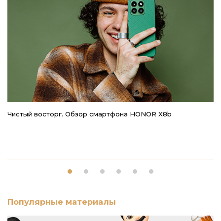
Чистый восторг. Обзор смартфона HONOR X8b
li
р
Популярные материалы