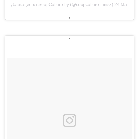
Публикация от SoupCulture.by (@soupculture.minsk)
24 Мар 2018 в 4:01 PDT