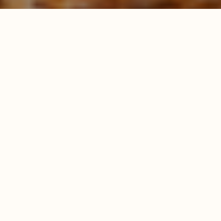
Еда
14.04.2020
На месте бара «Винное собрание»
открылось веганское кафе Veg
Harmony. Находится оно на Золотой
Горке.