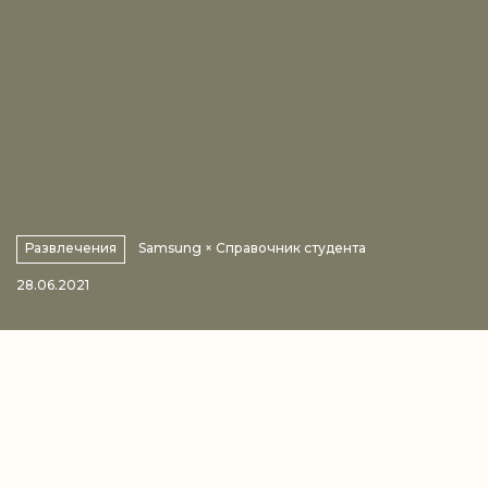
Развлечения
Samsung × Справочник студента
28.06.2021
Андрей Пожарицкий
Автор:
Даша Долганова
Иллюстрации: