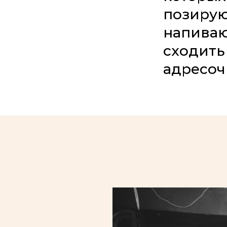
позирую
напиваю
сходить
адресоч