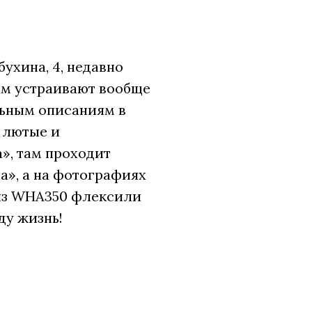
ухина, 4, недавно
там устраивают вообще
льным описаниям в
 лютые и
», там проходит
а», а на фотографиях
 из WHA350 флексили
ду жизнь!