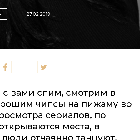
я
27.02.2019
 с вами спим, смотрим в
крошим чипсы на пижаму во
росмотра сериалов, по
открываются места, в
 люди отчаянно танцуют,