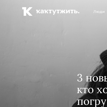
Люди
3 нов
кто х
погру