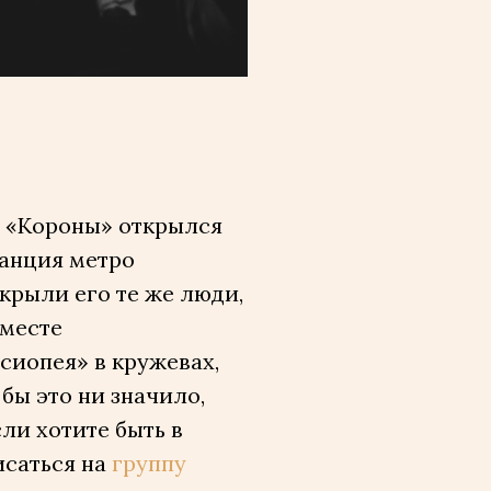
Фото: Илья Жешко
е «Короны» открылся
танция метро
крыли его те же люди,
 месте
сиопея» в кружевах,
бы это ни значило,
ли хотите быть в
исаться на
группу