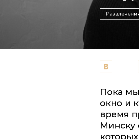
Развлечени
Пока мы
окно и 
время п
Минску 
которых