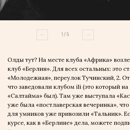
←
→
1
/
5
Олды тут? На месте клуба «Африка» возл
клуб «Берлин». Для всех остальных: это с
«Молодежная», переулок Тучинский, 2. От
что заведовали клубом ili (это который на
«Салтайма» был). Там уже выступала «Кас
уже была «постлаверская вечеринка», что 
для умников уже привозили «Тальник». Ес
курсе, как в «Берлине» дела, можете подп