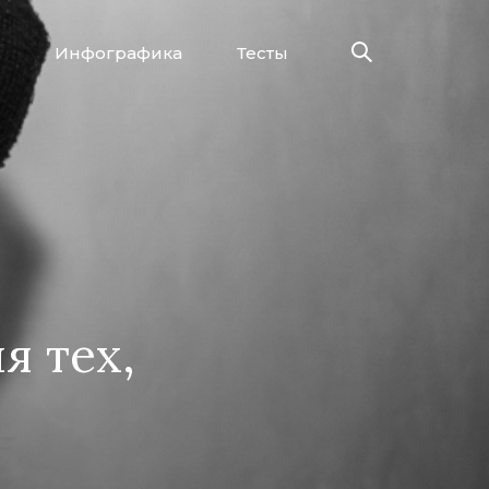
Инфографика
Тесты
я тех,