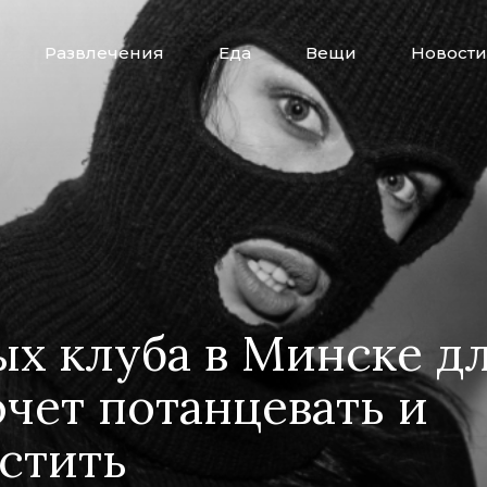
Развлечения
Еда
Вещи
Новости
ых клуба в Минске дл
очет потанцевать и
стить