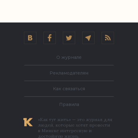
О журнале
Рекламодателям
Как связаться
Правила
«Как тут жить» — это журнал для
людей, которые хотят провести
в Минске интересную и
достойную жизнь.