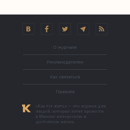
О журнале
Рекламодателям
Как связаться
Правила
«Как тут жить» — это журнал для
людей, которые хотят провести
в Минске интересную и
достойную жизнь.