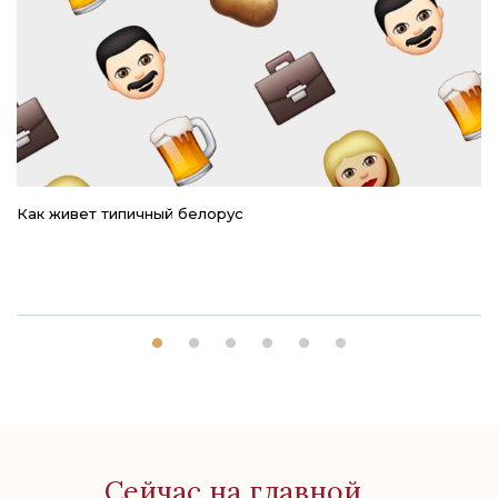
Как живет типичный белорус
Ре
Сейчас на главной