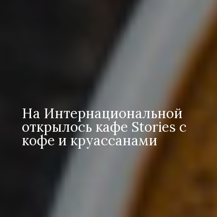
На Интернациональной
открылось кафе Stories с
кофе и круассанами