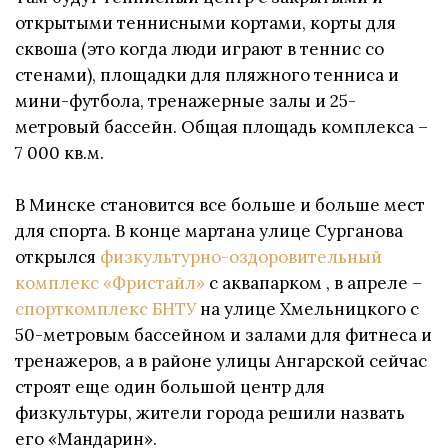
открытыми теннисными кортами, корты для
сквоша (это когда люди играют в теннис со
стенами), площадки для пляжного тенниса и
мини-футбола, тренажерные залы и 25-
метровый бассейн. Общая площадь комплекса –
7 000 кв.м.
В Минске становится все больше и больше мест
для спорта. В конце мартана улице Сурганова
открылся
физкультурно-оздоровительный
комплекс «Фристайл»
c аквапарком , в апреле –
спорткомплекс БНТУ
на улице Хмельницкого с
50-метровым бассейном и залами для фитнеса и
тренажеров, а в районе улицы Ангарской сейчас
строят еще один большой центр для
физкультуры, жители города решили назвать
его «Мандарин».