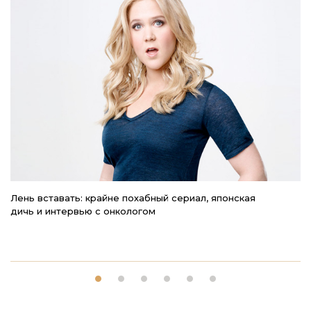
Лень вставать: крайне похабный сериал, японская
«П
дичь и интервью с онкологом
з