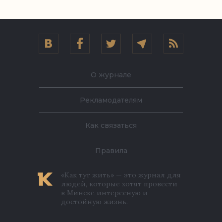
О журнале
Рекламодателям
Как связаться
Правила
«Как тут жить» — это журнал для
людей, которые хотят провести
в Минске интересную и
достойную жизнь.