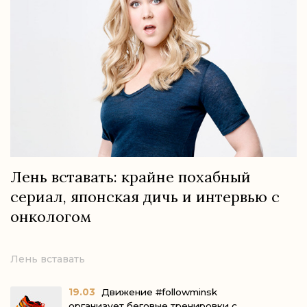
Лень вставать: крайне похабный
сериал, японская дичь и интервью с
онкологом
Лень вставать
19.03
Движение #followminsk
организует беговые тренировки с