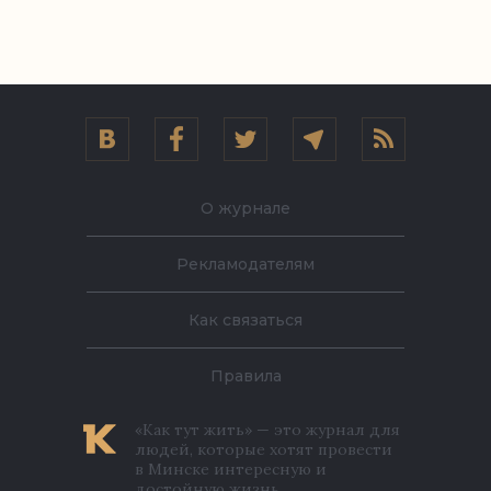
О журнале
Рекламодателям
Как связаться
Правила
«Как тут жить» — это журнал для
людей, которые хотят провести
в Минске интересную и
достойную жизнь.