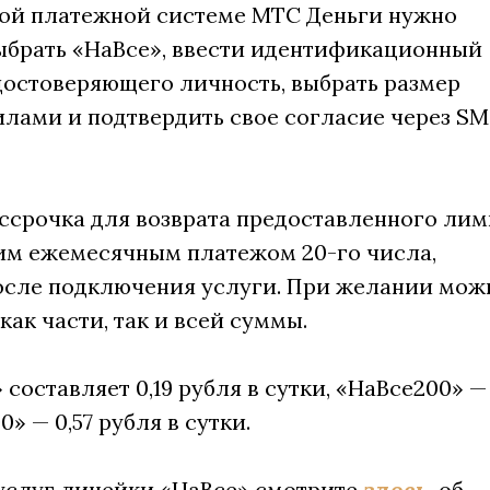
ной платежной системе МТС Деньги нужно
выбрать «НаВсе», ввести идентификационный
достоверяющего личность, выбрать размер
илами и подтвердить свое согласие через SM
ссрочка для возврата предоставленного лим
ким ежемесячным платежом 20-го числа,
после подключения услуги. При желании мож
как части, так и всей суммы.
составляет 0,19 рубля в сутки, «НаВсе200» —
0» — 0,57 рубля в сутки.
 услуг линейки «НаВсе» смотрите
здесь
, об