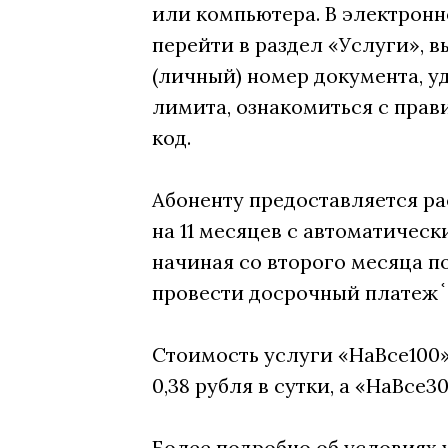
или компьютера. В электрон
перейти в раздел «Услуги», 
(личный) номер документа, у
лимита, ознакомиться с прав
код.
Абоненту предоставляется ра
на 11 месяцев с автоматичес
начиная со второго месяца 
провести досрочный платеж ֫ 
Стоимость услуги «НаВсе100» 
0,38 рубля в сутки, а «НаВсе30
Более подробно об условиях