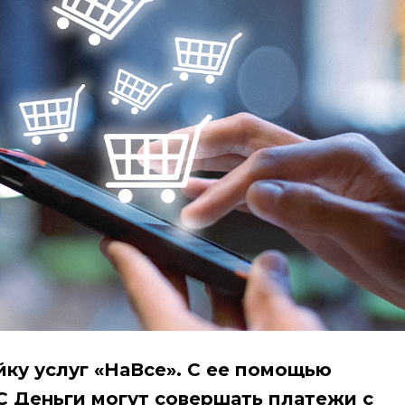
ку услуг «НаВсе». С ее помощью
С Деньги могут совершать платежи с