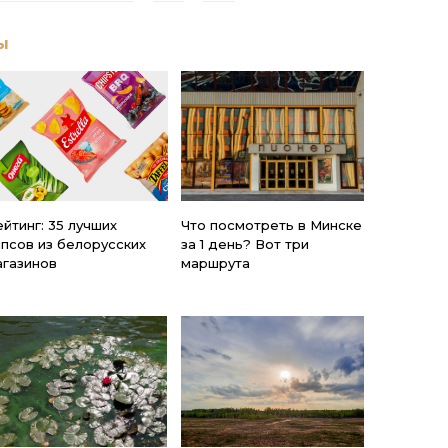
ы
йтинг: 35 лучших
Что посмотреть в Минске
ипсов из белорусских
за 1 день? Вот три
агазинов
маршрута