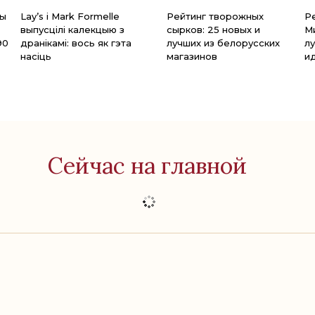
бы
Lay’s і Mark Formelle
Рейтинг творожных
Р
выпусцілі калекцыю з
сырков: 25 новых и
М
90
дранікамі: вось як гэта
лучших из белорусских
л
насіць
магазинов
и
Сейчас на главной