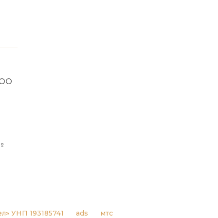
ООО
№
л» УНП 193185741
ads
мтс