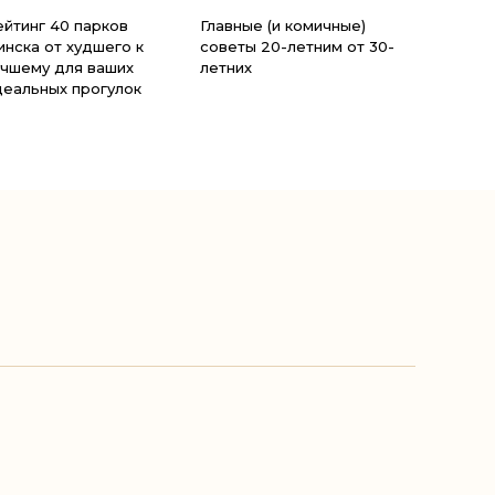
ейтинг 40 парков
Главные (и комичные)
инска от худшего к
советы 20-летним от 30-
учшему для ваших
летних
деальных прогулок