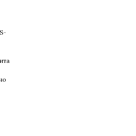
S-
ита
но