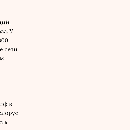
ций,
за. У
300
е сети
ым
иф в
белорус
еть