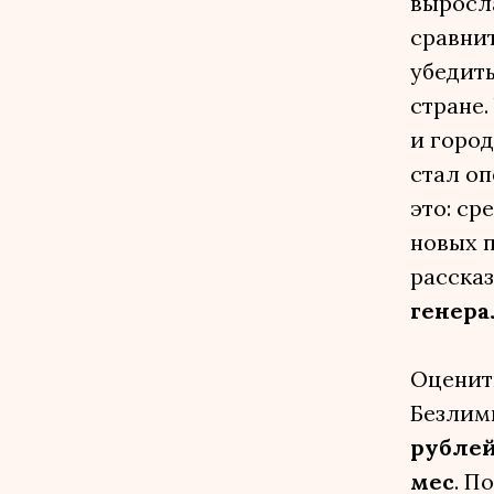
выросла
сравнит
убедить
стране.
и город
стал оп
это: ср
новых п
расска
генера
Оценит
Безлими
рубле
мес
. П