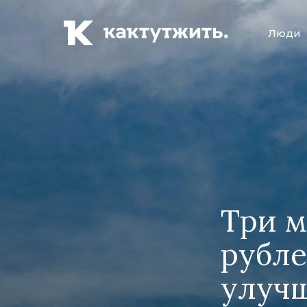
Люди
Три м
рубле
улучш