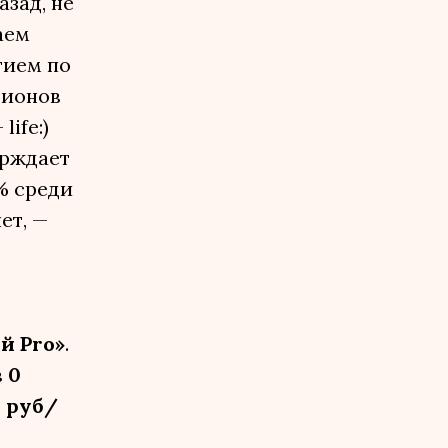
азад, не
аем
тием по
гионов
ife:)
ерждает
0% среди
ет, —
й Pro»
.
в
0
9 руб/