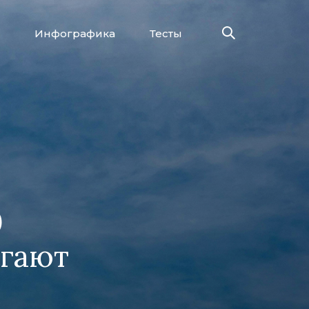
Инфографика
Тесты
0
агают