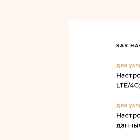
КАК НА
для уст
Настро
LTE/4G
для устр
Настро
данные