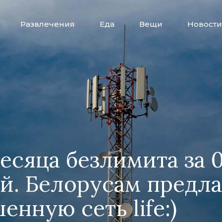
Развлечения
Еда
Вещи
Новости
есяца безлимита за 
й. Белорусам предл
енную сеть life:)