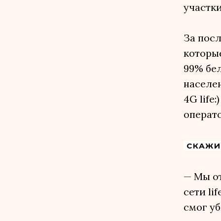
участки
За посл
которые
99% бел
населен
4G life
операто
СКАЖИТ
— Мы о
сети li
смог уб