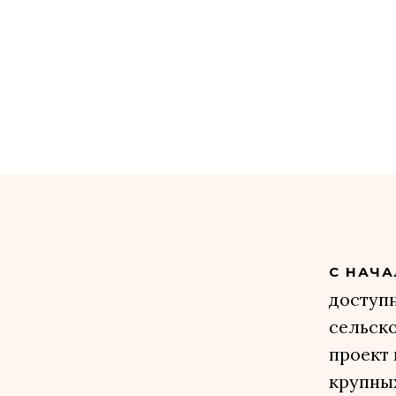
C НАЧА
доступн
сельско
проект
крупны