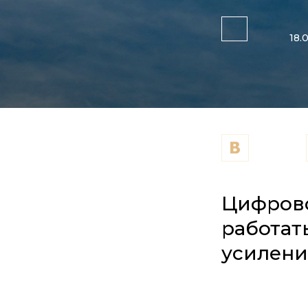
18.
Цифрово
работат
усилени