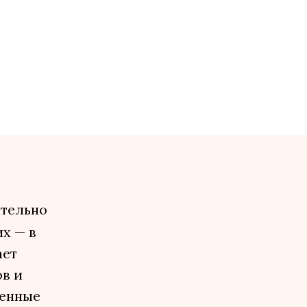
ительно
их — в
ает
ов и
ленные