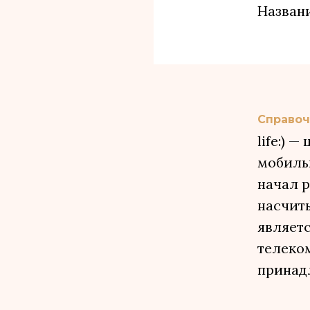
Назван
Справоч
life:) 
мобильн
начал р
насчит
являетс
телеком
принадл