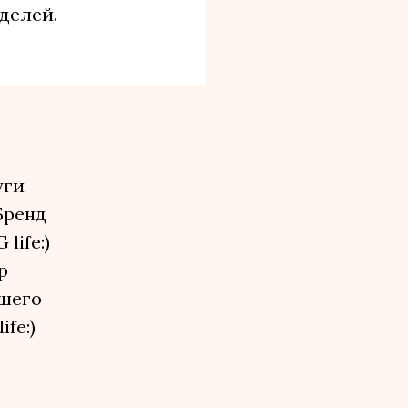
делей.
уги
Бренд
life:)
р
йшего
fe:)