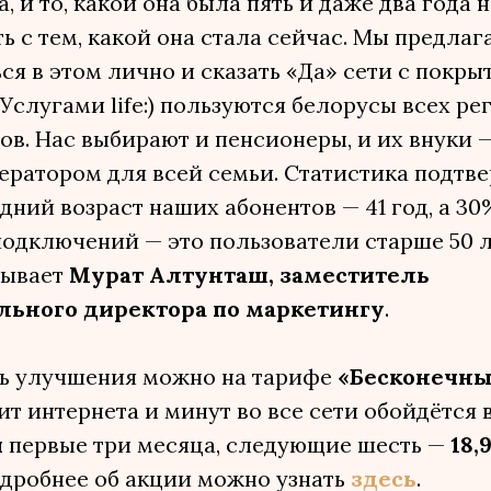
, и то, какой она была пять и даже два года н
ь с тем, какой она стала сейчас. Мы предлаг
ся в этом лично и сказать «Да» сети с покры
 Услугами life:) пользуются белорусы всех ре
ов. Нас выбирают и пенсионеры, и их внуки — l
ератором для всей семьи. Статистика подтв
едний возраст наших абонентов — 41 год, а 3
одключений — это пользователи старше 50 л
зывает
Мурат Алтунташ, заместитель
льного директора по маркетингу
.
ь улучшения можно на тарифе
«Бесконечны
т интернета и минут во все сети обойдётся 
й
первые три месяца, следующие шесть —
18,
одробнее об акции можно узнать
здесь
.