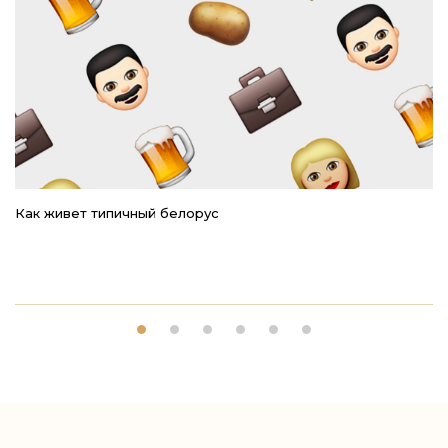
Как живет типичный белорус
Ре