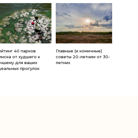
ейтинг 40 парков
Главные (и комичные)
инска от худшего к
советы 20-летним от 30-
учшему для ваших
летних
деальных прогулок