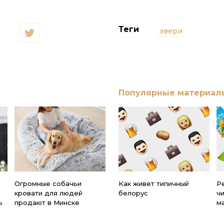
Теги
звери
Популярные материал
Огромные собачьи
Как живет типичный
Ре
кровати для людей
белорус
ч
ь
продают в Минске
м
)