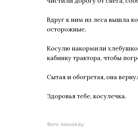
чистили дорогу от снега, со
Вдруг к ним из леса вышла к
осторожные.
Косулю накормили хлебушком.
кабинку трактора, чтобы погр
Сытая и обогретая, она верну
Здоровья тебе, косулечка.
Фото:
Kirovsk.by