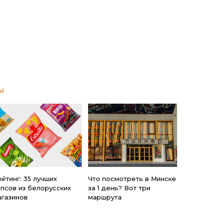
ы
йтинг: 35 лучших
Что посмотреть в Минске
ипсов из белорусских
за 1 день? Вот три
агазинов
маршрута