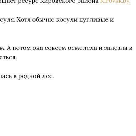
общает
ресурс Кировского района
Kirovsk.by
.
осуля. Хотя обычно косули пугливые и
 А потом она совсем осмелела и залезла в
еться.
лась в родной лес.