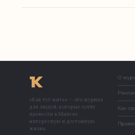
О жур
Рекла
«Как тут жить» — это журнал
для людей, которые хотят
Как св
провести в Минске
интересную и достойную
Прави
жизнь.