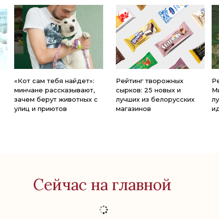
«Кот сам тебя найдет»:
Рейтинг творожных
Р
минчане рассказывают,
сырков: 25 новых и
М
зачем берут животных с
лучших из белорусских
л
улиц и приютов
магазинов
и
Сейчас на главной