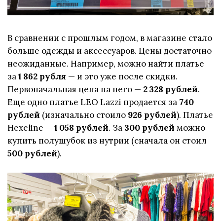
В сравнении с прошлым годом, в магазине стало
больше одежды и аксессуаров. Цены достаточно
неожиданные. Например, можно найти платье
за
1 862 рубля
— и это уже после скидки.
Первоначальная цена на него —
2 328 рублей
.
Еще одно платье LEO Lazzi продается за
740
рублей
(изначально стоило
926 рублей
). Платье
Hexeline —
1 058 рублей
. За
300 рублей
можно
купить полушубок из нутрии (сначала он стоил
500 рублей
).