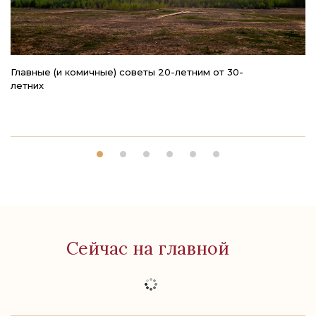
Главные (и комичные) советы 20-летним от 30-
К
летних
п
Сейчас на главной