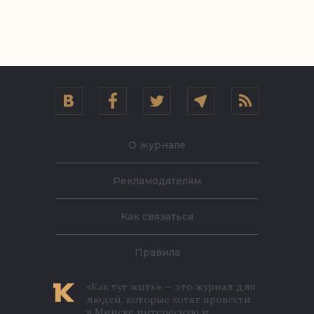
О журнале
Рекламодателям
Как связаться
Правила
«Как тут жить» — это журнал для
людей, которые хотят провести
в Минске интересную и