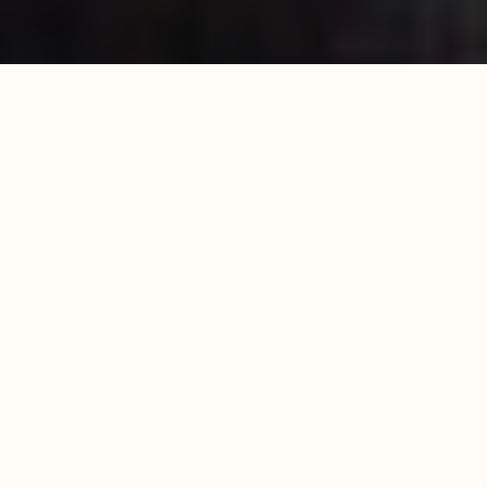
Развлечения
Лень вставать
12.09.2015
Антон Серенков
Автор:
Редакция «Как тут жить» собрала