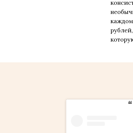
консис
необыч
каждому
рублей,
которую