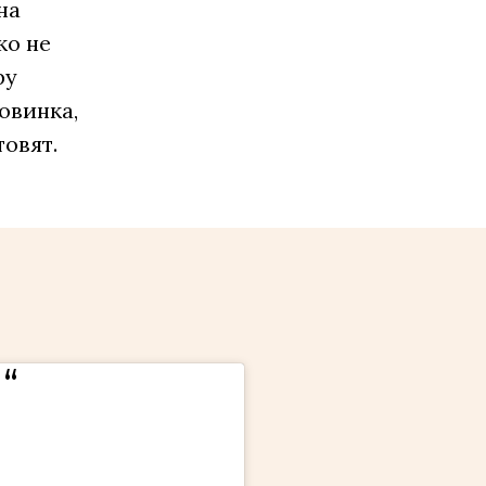
на
ко не
ру
ковинка,
товят.