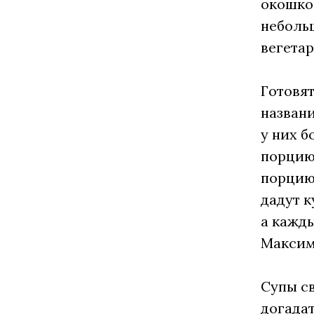
окошко 
небольш
вегетар
Готовят
названи
у них б
порцию 
порцию 
дадут к
а кажды
Максим
Супы св
догадат