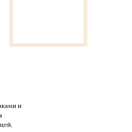
вками и
я
цей,