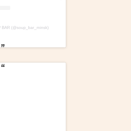
P BAR (@soup_bar_minsk)