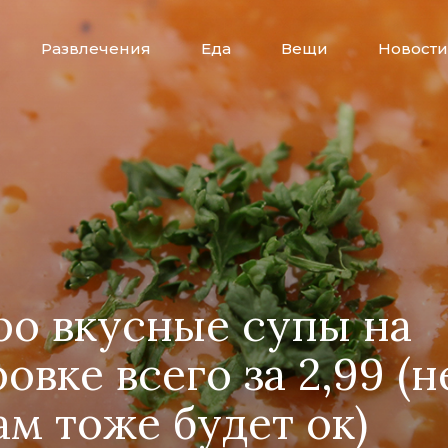
Развлечения
Еда
Вещи
Новости
ро вкусные супы на
овке всего за 2,99 (н
ам тоже будет ок)