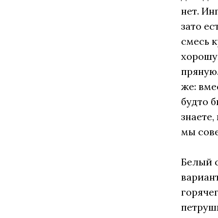
нет. Ин
зато ес
смесь к
хорошу
пряную.
же: вме
будто б
знаете,
мы сов
Белый 
вариант
горячег
петрушк