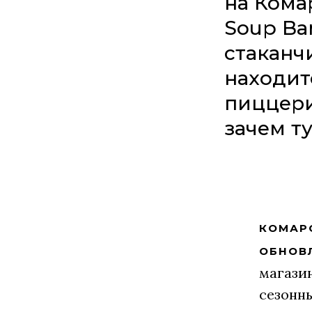
на Кома
Soup Ba
стаканч
находитс
пиццери
зачем ту
КОМАР
ОБНОВ
магазин
сезонны