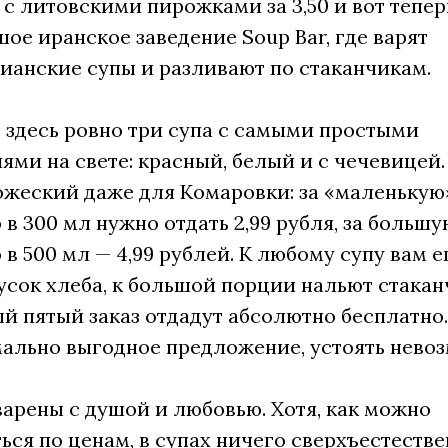
с литовскими пирожками за 3,50 и вот тепер
ое иранское заведение Soup Bar, где варят
ианские супы и разливают по стаканчикам.
 здесь ровно три супа с самыми простыми
ями на свете: красный, белый и с чечевицей
ожеский даже для Комаровки: за «маленькую
в 300 мл нужно отдать 2,99 рубля, за большу
в 500 мл — 4,99 рублей. К любому супу вам 
усок хлеба, к большой порции нальют стакан
й пятый заказ отдадут абсолютно бесплатно.
ально выгодное предложение, устоять нево
арены с душой и любовью. Хотя, как можно
ься по ценам, в супах ничего сверхъестеств