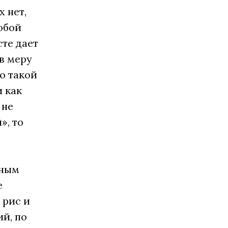
х нет,
собой
сте дает
в меру
о такой
и как
 не
», то
ьным
е
 рис и
ий, по