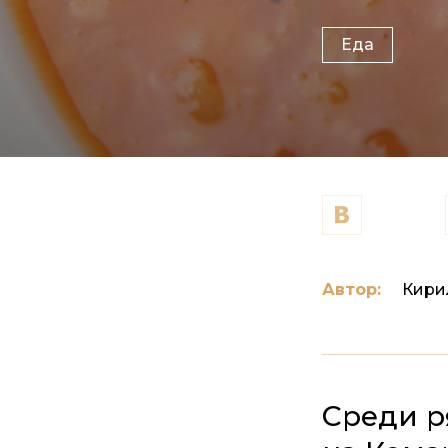
Еда
Автор:
Кири
Среди р