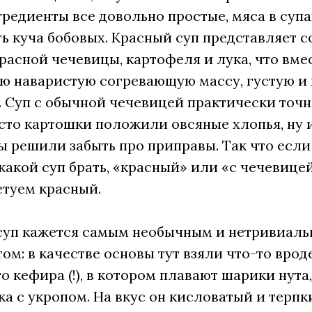
гредиенты все довольно простые, мяса в супа
ть куча бобовых. Красный суп представляет 
расной чечевицы, картофеля и лука, что вме
ю наваристую согревающую массу, густую и 
 Суп с обычной чечевицей практически точн
сто картошки положили овсяные хлопья, ну 
ы решили забыть про приправы. Так что если
 какой суп брать, «красный» или «с чечевицей
етуем красный.
суп кажется самым необычным и нетривиал
ом: в качестве основы тут взяли что-то врод
о кефира (!), в котором плавают шарики нута,
а с укропом. На вкус он кисловатый и терпк