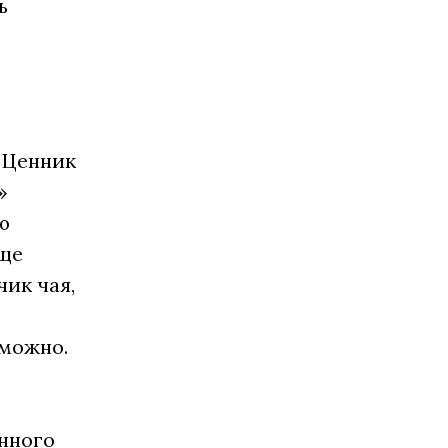
ь
. Ценник
»
ю
еще
чик чая,
зможно.
енного