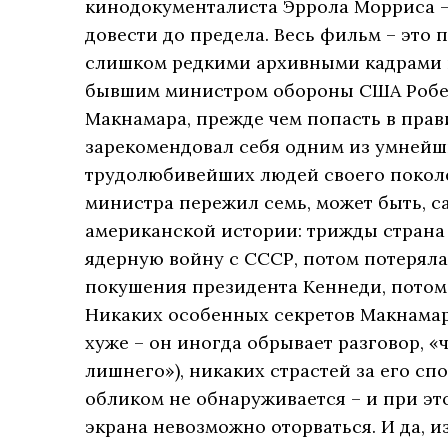
кинодокументалиста Эррола Морриса –
довести до предела. Весь фильм – это
слишком редкими архивными кадрами 
бывшим министром обороны США Робе
Макнамара, прежде чем попасть в прав
зарекомендовал себя одним из умнейш
трудолюбивейших людей своего поколе
министра пережил семь, может быть, с
американской истории: трижды страна 
ядерную войну с СССР, потом потеряла
покушения президента Кеннеди, потом 
Никаких особенных секретов Макнамар
хуже – он иногда обрывает разговор, «
лишнего»), никаких страстей за его с
обликом не обнаруживается – и при это
экрана невозможно оторваться. И да, и