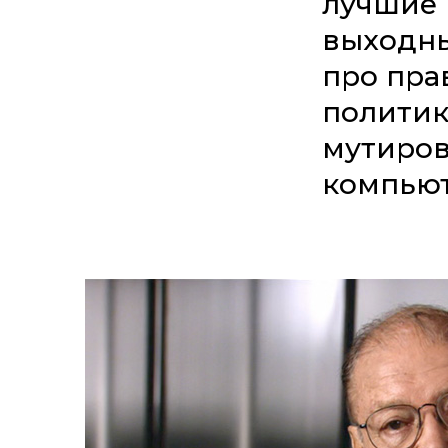
лучшие 
выходны
про пра
политик
мутиров
компьют