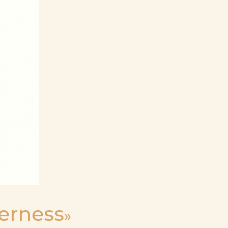
erness
»