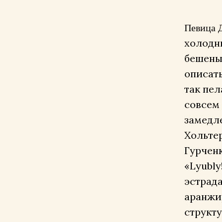
Певица 
холодн
бешены
описать
так пел
совсем 
замедл
Хольтер
Гурчен
«Lyubly
эстрада
аранжир
структу