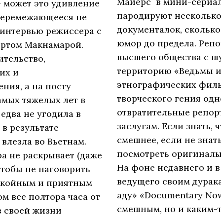
Майерс в мини-сериал
 может это удивление
пародируют несколько
 перемежающееся не
документалок, скольк
интервью режиссера с
юмор до предела. Репо
ртом Макнамарой.
высшего общества с ш
ительство,
территорию «Ведьмы и
их и
этнографических филь
ния, а на посту
творческого гения одн
амых тяжелых лет в
отвратительные репор
едва не угодила в
заслугам. Если знать, 
 в результате
смешнее, если не знат
влезла во Вьетнам.
посмотреть оригиналы 
а не раскрывает (даже
На фоне недавнего и в 
чтобы не наговорить
ведущего своим дурак
покойным и приятным
аду» «Documentary Now
м все полтора часа от
смешным, но и каким-
з своей жизни