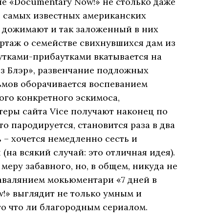
е «Documentary Now!» не столько даже
 самых известных американских
о дожимают и так заложенный в них
ртаж о семействе свихнувшихся дам из
утками-прибаутками вкатывается на
з Блэр», развенчание подложных
мов оборачивается воспеванием
ого конкретного эскимоса,
теры сайта Vice получают наконец по
что пародируется, становится раза в два
ь – хочется немедленно сесть и
(на всякий случай: это отличная идея).
меру забавного, но, в общем, никуда не
авалянием мокьюментари «7 дней в
!» выглядит не только умным и
то что ли благородным сериалом.