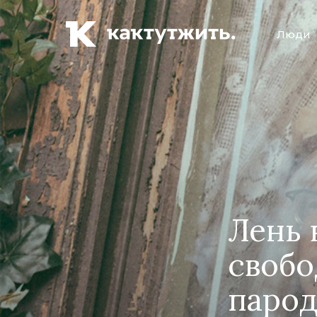
Люди
Лень 
свобо
парод