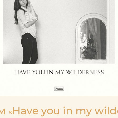
ом
Have you in my wild
«