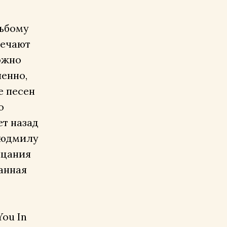
льбому
речают
ожно
шенно,
е песен
о
т назад
 Людмилу
ицания
ванная
You In