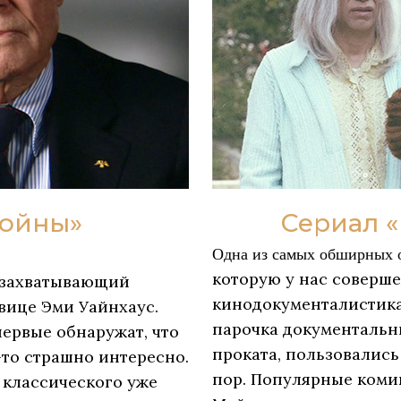
войны»
Сериал 
Одна из самых обширных о
которую у нас соверше
 захватывающий
кинодокументалистика.
вице Эми Уайнхаус.
парочка документальн
первые обнаружат, что
проката, пользовалис
то страшно интересно.
пор. Популярные коми
 классического уже