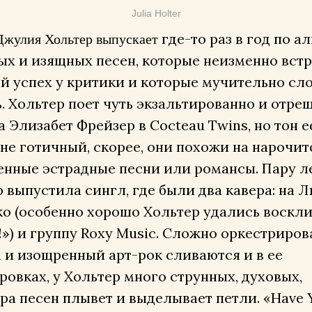
Julia Holter
Джулия Хольтер выпускает
где-то раз в год по а
ых и изящных песен, которые неизменно вст
й успех у критики и которые мучительно сл
. Хольтер поет чуть экзальтированно и отре
а Элизабет Фрейзер в Cocteau Twins, но тон е
не готичный, скорее, они похожи на нарочит
енные эстрадные песни или романсы. Пару ле
 выпустила сингл, где были два кавера: на
ко (особенно хорошо Хольтер удались воскл
!») и группу Roxy Music. Сложно оркестриро
 и изощренный арт-рок сливаются и в ее
овках, у Хольтер много струнных, духовых,
ра песен плывет и выделывает петли. «Have 