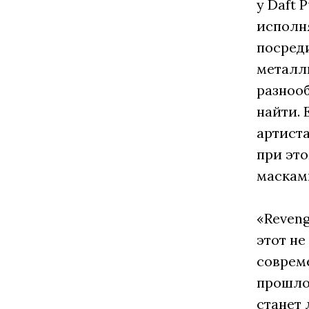
у Daft 
исполня
посреди
металли
разнооб
найти. 
артист
при эт
маскам
«Reveng
этот н
соврем
прошлом
станет 