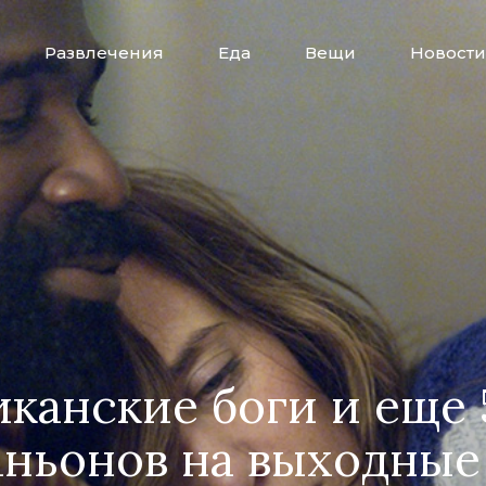
Развлечения
Еда
Вещи
Новости
канские боги и еще 
ньонов на выходные