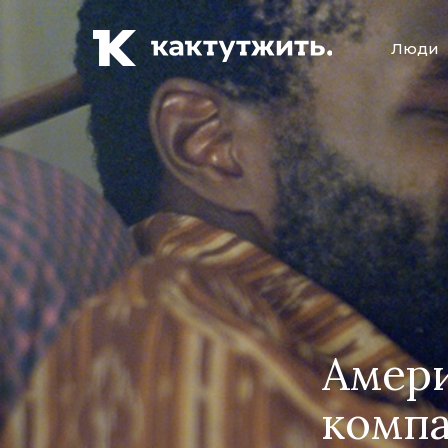
Люди
Амери
компа