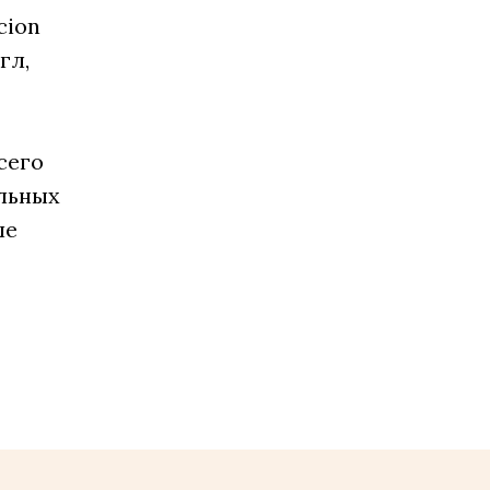
cion
гл,
сего
ельных
ше