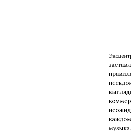
Эксцент
застав
правил
псевдо
выгляди
коммер
неожида
каждом
музыкал