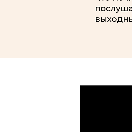
послуша
выходны