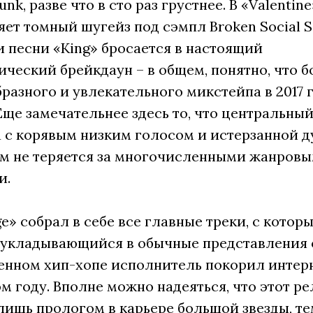
Punk, разве что в сто раз грустнее. В «Valentin
ет томный шугейз под сэмпл Broken Social S
 песни «King» бросается в настоящий
ческий брейкдаун – в общем, понятно, что б
разного и увлекательного микстейпа в 2017 
Еще замечательнее здесь то, что центральный
а с корявым низким голосом и истерзанной 
ом не теряется за многочисленными жанров
и.
e» собрал в себе все главные треки, с котор
е укладывающийся в обычные представления 
енном хип-хопе исполнитель покорил интерн
 году. Вполне можно надеяться, что этот ре
лишь прологом в карьере большой звезды, те