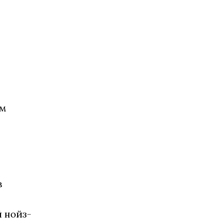
ым
в
 нойз-