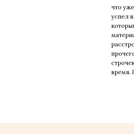
что уже
успел в
который
матери
расстр
прочег
строчек
время.