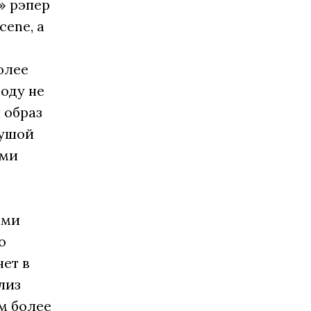
e» рэпер
cene, а
олее
году не
 образ
душой
ыми
ыми
о
ет в
лиз
м более