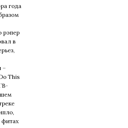
ора года
бразом
о рэпер
овал в
ерьез,
 –
Do This
`B-
вшем
треке
ипло,
а фитах