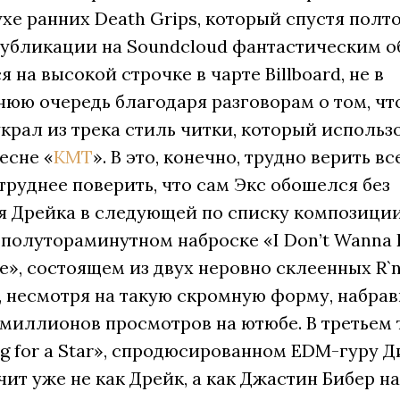
ухе ранних Death Grips, который спустя полт
публикации на Soundcloud фантастическим о
я на высокой строчке в чарте Billboard, не в
юю очередь благодаря разговорам о том, чт
крал из трека стиль читки, который использ
есне «
KMT
». В это, конечно, трудно верить вс
труднее поверить, что сам Экс обошелся без
я Дрейка в следующей по списку композиции
полутораминутном наброске «I Don’t Wanna 
», состоящем из двух неровно склеенных R`n
и, несмотря на такую скромную форму, набра
миллионов просмотров на ютюбе. В третьем 
g for a Star», спродюсированном EDM-гуру Д
чит уже не как Дрейк, а как Джастин Бибер н