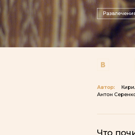
Развлечени
Автор:
Кири
Антон Серенк
Что поч