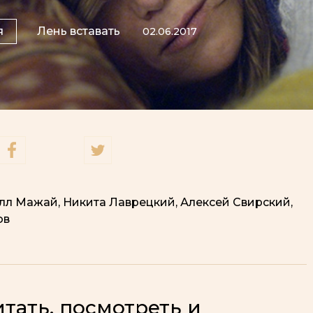
я
Лень вставать
02.06.2017
лл Мажай, Никита Лаврецкий, Алексей Свирский,
ов
итать, посмотреть и