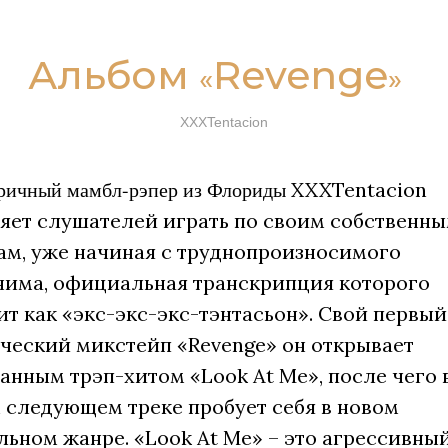
Альбом
Revenge
«
»
XXXTentacion
ричный мамбл-рэпер из Флориды
XXXTentacion
ляет слушателей играть по своим собственн
ам, уже начиная с труднопроизносимого
нима, официальная транскрипция которого
т как «экс-экс-экс-тэнтасьон». Свой первый
ческий микстейп «Revenge» он открывает
нным трэп-хитом «Look At Me», после чего 
 следующем треке пробует себя в новом
ьном жанре. «Look At Me» – это агрессивный