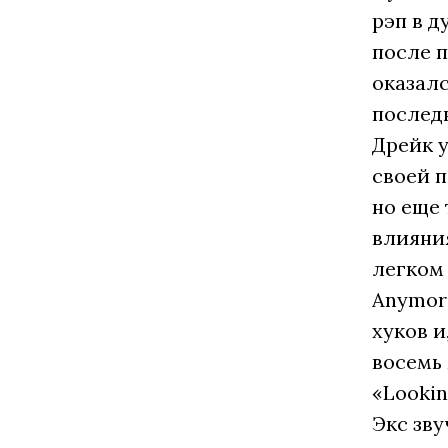
рэп в д
после 
оказалс
последн
Дрейк у
своей п
но еще 
влияни
легком 
Anymore
хуков 
восемь 
«Lookin
Экс зву