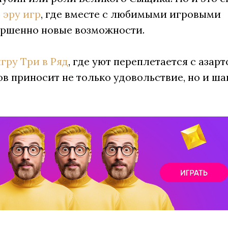
 эру игр
, где вместе с любимыми игровыми
ршенно новые возможности.
гру Три в Ряд
, где уют переплетается с азарт
в приносит не только удовольствие, но и ша