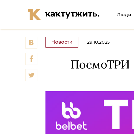
Люди
Новости
29.10.2025
ПосмоТРИ -