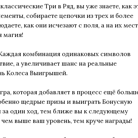
классические Три в Ряд, вы уже знаете, как э
ементы, собираете цепочки из трех и более
аете, как они исчезают с поля, а на их мес
 магия!
. Каждая комбинация одинаковых символов
твие, а увеличивает шанс на реальные
нь Колеса Выигрышей.
ра, которая добавляет в процесс ещё больш
собенно щедрые призы и выиграть Бонусную
 за один ход, тем ближе вы к следующему
чем выше ваш уровень, тем круче награды!