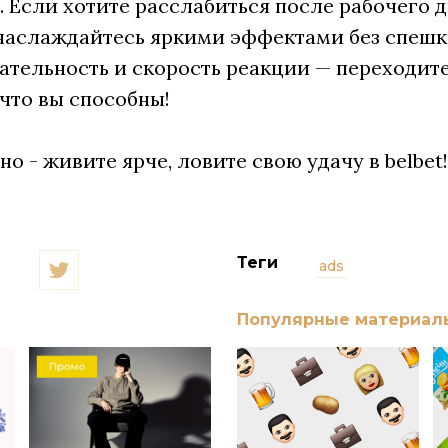
. Если хотите расслабиться после рабочего 
наслаждайтесь яркими эффектами без спешк
ательность и скорость реакции — переходите
что вы способны!
но - живите ярче, ловите свою удачу в belbet!
Теги
ads
Популярные материал