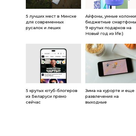
5 лучших мест в Минске
Айфоны, умные колонки
для современных
бюджетные смартфоны
русалок и леших
9 крутых подарков на
Новый год из life:)
5 крутых ютуб-блогеров
Зима на курорте и еще
из Беларуси прямо
развлечения на
сейчас
выходные