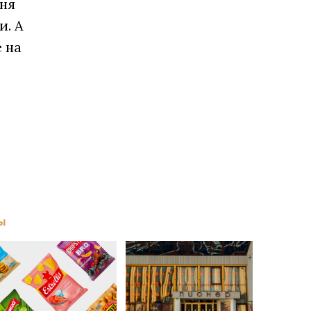
дня
и. А
 на
ы