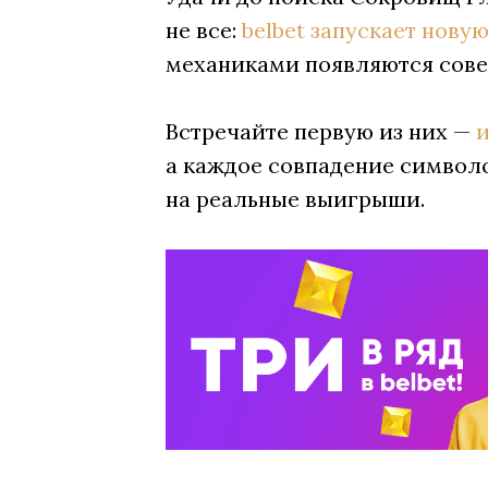
не все:
belbet запускает новую
механиками появляются сове
Встречайте первую из них —
и
а каждое совпадение символо
на реальные выигрыши.