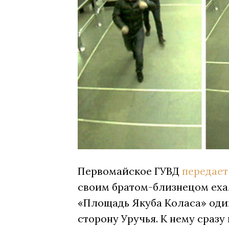
Первомайское ГУВД
передает
своим братом-близнецом ехал
«Площадь Якуба Коласа» один
сторону Уручья. К нему сраз