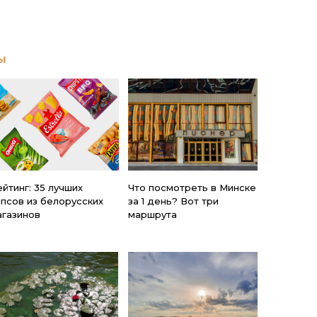
ы
йтинг: 35 лучших
Что посмотреть в Минске
ипсов из белорусских
за 1 день? Вот три
агазинов
маршрута