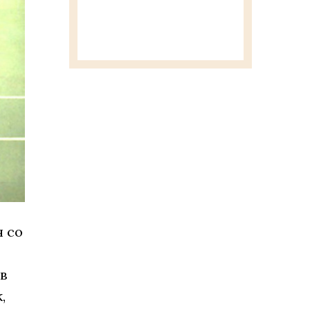
 со
в
,