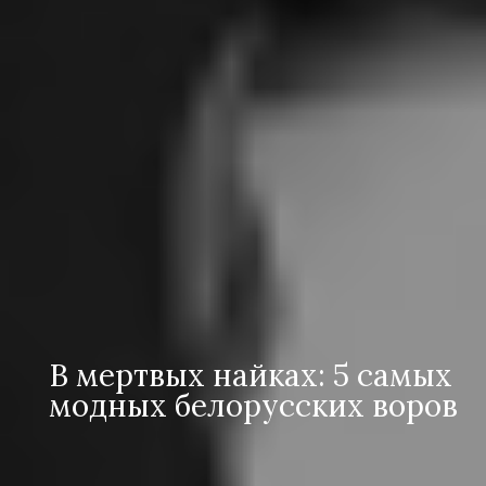
В мертвых найках: 5 самых
модных белорусских воров