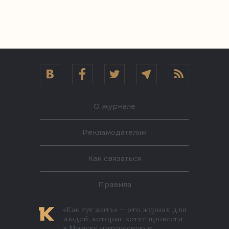
О журнале
Рекламодателям
Как связаться
Правила
«Как тут жить» — это журнал для
людей, которые хотят провести
в Минске интересную и