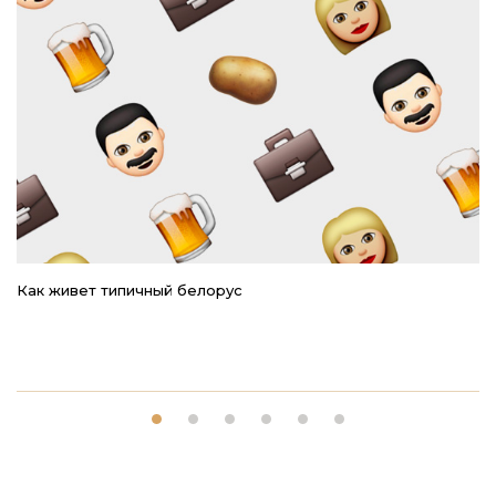
Как живет типичный белорус
Ре