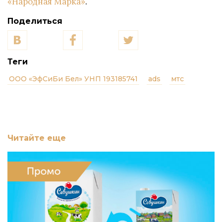
«Народная Марка»
.
Поделиться
Теги
ООО «ЭфСиБи Бел» УНП 193185741
ads
мтс
Читайте еще