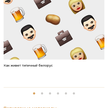
Как живет типичный белорус
Ре