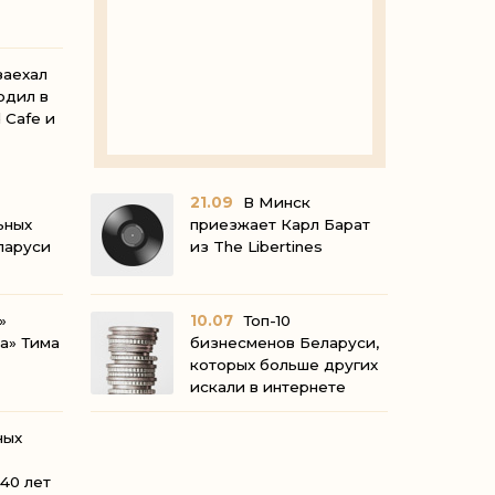
нска»
заехал
одил в
 Cafe и
но)
21.09
В Минск
ьных
приезжает Карл Барат
ларуси
из The Libertines
»
10.07
Топ-10
а» Тима
бизнесменов Беларуси,
а
которых больше других
искали в интернете
ных
 40 лет