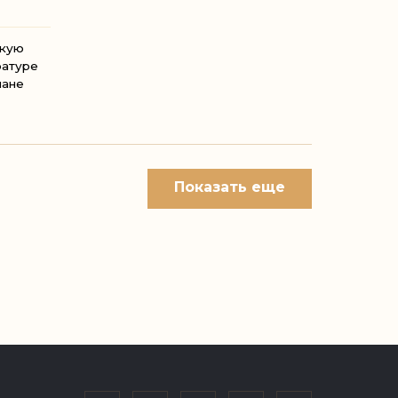
кую
ратуре
лане
вич
Показать еще