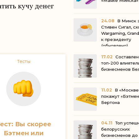
«Маяке Ми
атить кучу денег
24.08
В Минск 
Стивен Сигал, сх
Wargaming, Grand
к президенту
(обновле
17.02
Составлен
Тесты
топ-200 влиятел
бизнесменов Бе
11.02
В «Москве
покажут «Бэтмен
Бертон
04.11
Топ успеш
ест: Вы скорее
белорусских
Бэтмен или
бизнесменов до