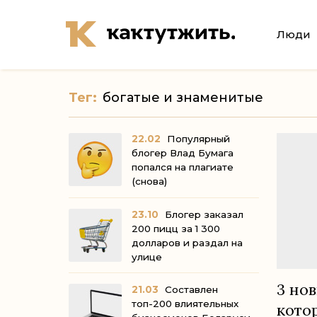
Люди
Тег:
богатые и знаменитые
22.02
Популярный
блогер Влад Бумага
попался на плагиате
(снова)
23.10
Блогер заказал
200 пицц за 1 300
долларов и раздал на
улице
3 нов
21.03
Составлен
топ-200 влиятельных
кото