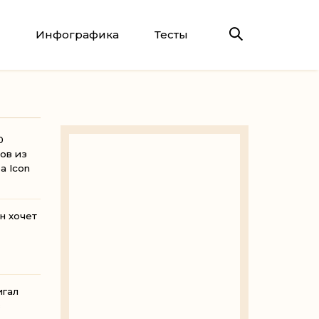
Инфографика
Тесты
0
ов из
ра Icon
н хочет
ко
игал
в