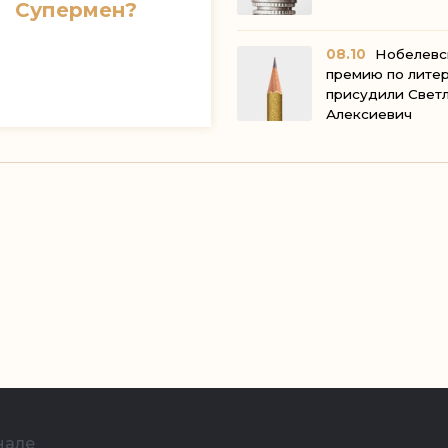
Супермен?
08.10
Нобелевс
премию по лите
присудили Свет
Алексие
нале