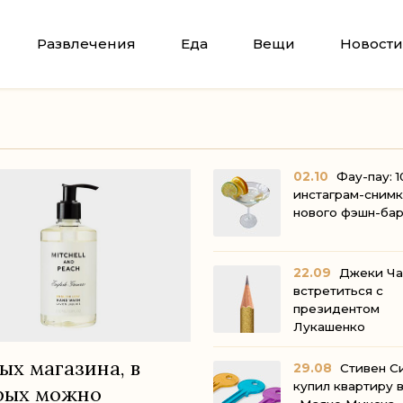
Развлечения
Еда
Вещи
Новости
02.10
Фау-пау: 1
инстаграм-снимк
нового фэшн-ба
22.09
Джеки Ча
встретиться с
президентом
Лукашен
ых магазина, в
29.08
Стивен С
купил квартиру 
рых можно