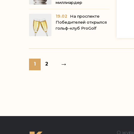
миллиардер
19.02
На проспекте
Победителей открылся
гольф-клуб ProGolf
→
1
2
О жур