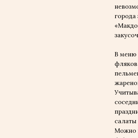
невозмо
города 
«Макдон
закусоч
В меню 
фляков 
пельмен
жареной
Учитыва
соседни
праздни
салаты 
Можно х