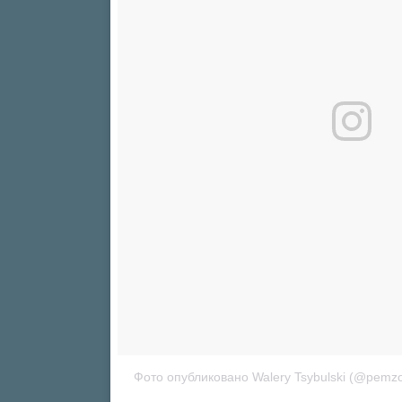
Фото опубликовано Walery Tsybulski (@pemz