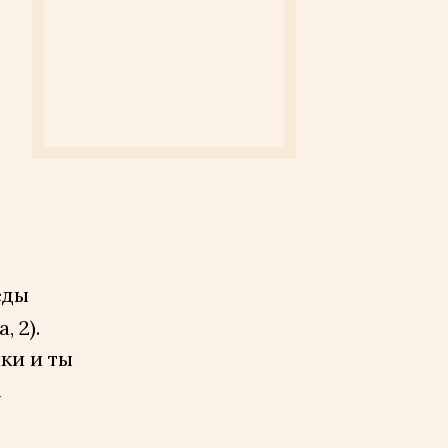
еды
 2).
ки и ты
м