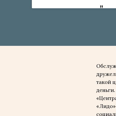
Обслужи
дружел
такой ц
деньги.
«Центра
«Лидо»,
социал