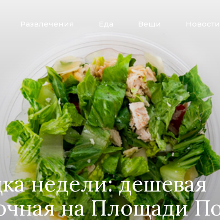
Развлечения
Еда
Вещи
Новости
ка недели: дешевая
очная на Площади П