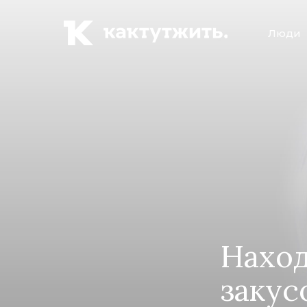
Люди
Наход
закус