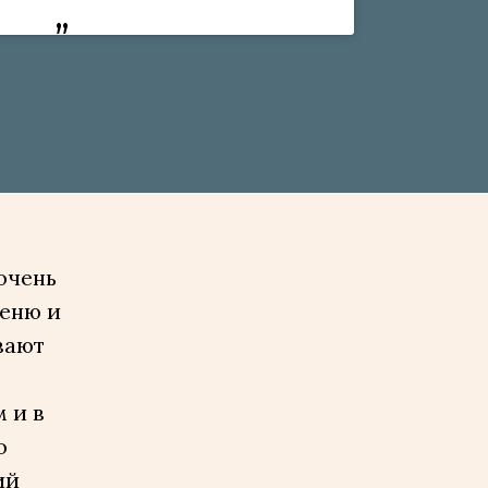
очень
меню и
вают
 и в
о
ий