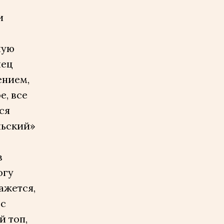
и
ную
нец
ением,
е, все
тся
льский»
в
огу
ажется,
 с
й топ,