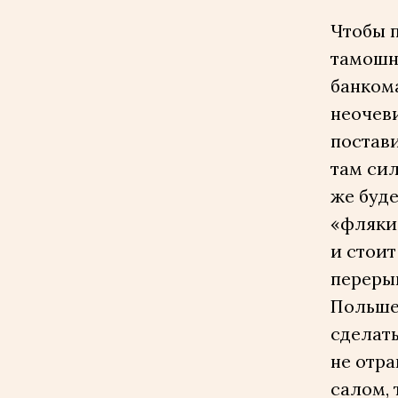
Чтобы п
тамошне
банкома
неочеви
постав
там сил
же буде
«фляки
и стоит
перерыв
Польше 
сделать
не отра
салом, 