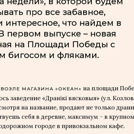
а недели», в которой будем
ывать про все забавное,
и интересное, что найдем в
 В первом выпуске – новая
ная на Площади Победы с
 бигосом и фляками.
на площади Поб
ВОЗЛЕ МАГАЗИНА «ОКЕАН»
сь заведение «Дранікі вясковыя» (ул. Козлова,
смотря на название, продают не только драни
твуешь себя в деревне, максимум – в крупно
одорожном городе в привокзальном кафе.