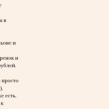
е
а в
льоне и
гренок и
рублей.
о просто
),
е есть.
 к