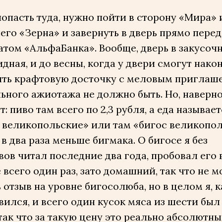
опасть туда, нужно пойти в сторону «Мира» 
го «Зерна» и завернуть в дверь прямо перед
том «АльфаБанка». Вообще, дверь в закусоч
дная, и до весны, когда у двери смогут нако
ить крафтовую досточку с меловым приглаш
ьного ажиотажа не должно быть. Но, наверно
т: пиво там всего по 2,3 рубля, а еда называе
 великопольские» или там «бигос великопо
 в два раза меньше бигмака. О бигосе я без
ов читал последние два года, пробовал его 
всего один раз, зато домашний, так что не м
 отзыв на уровне бигосолюба, но в целом я, к
вился, и всего один кусок мяса из шести был
так что за такую цену это реально абсолютны