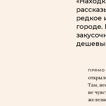
«Находк
рассказ
редкое 
городе.
закусоч
дешевым
ПРЯМО 
открыло
Там, не
не чувс
железн