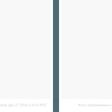
ored)
Дек 27 2016 в 9:53 PST
Фото опубликовано @