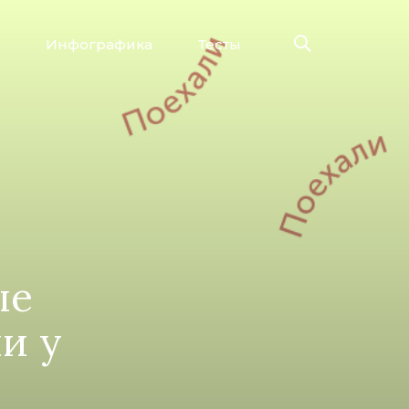
Инфографика
Тесты
ые
и у