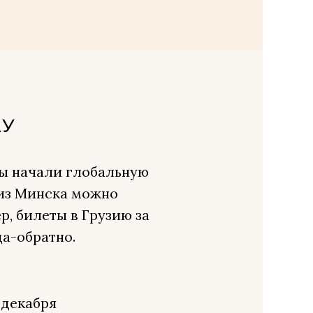
АУ
ы начали глобальную
 из Минска можно
, билеты в Грузию за
да-обратно.
5 декабря