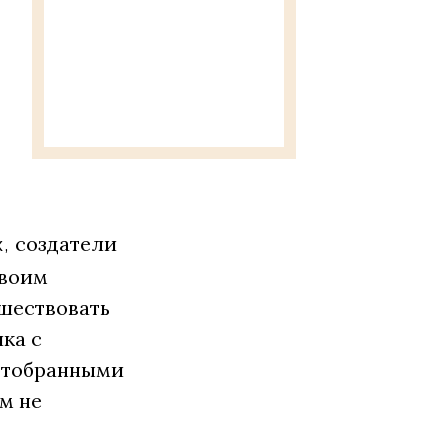
создатели
,
своим
шествовать
ка с
отобранными
м не