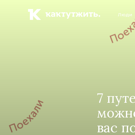
Люди
7 пут
можно
вас п