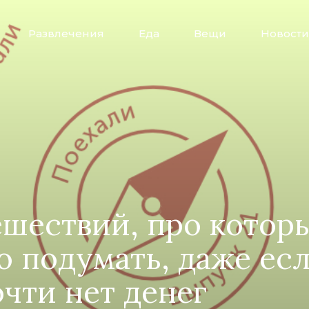
Развлечения
Еда
Вещи
Новости
ешествий, про котор
 подумать, даже есл
очти нет денег