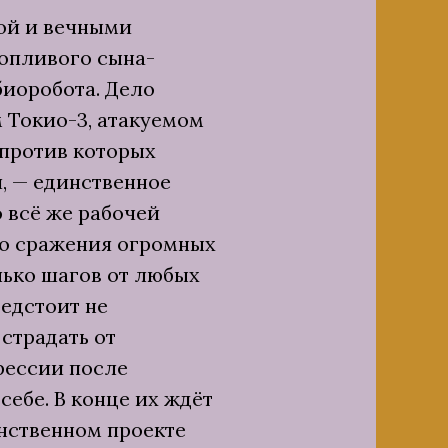
ой и вечными
опливого сына-
биоробота. Дело
 Токио-3, атакуемом
против которых
, — единственное
о всё же рабочей
ро сражения огромных
лько шагов от любых
едстоит не
 страдать от
рессии после
себе. В конце их ждёт
инственном проекте