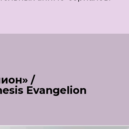
ион» /
esis Evangelion