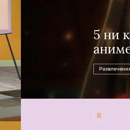
5 ни 
аним
Развлечени