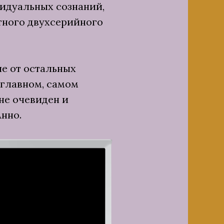
идуальных сознаний,
ктного двухсерийного
ие от остальных
 главном, самом
не очевиден и
нно.