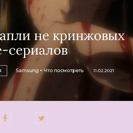
капли не кринжовых
е-сериалов
я
Samsung × Что посмотреть
11.02.2021