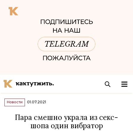
Новости
01.07.2021
Пара смешно украла из секс-
шопа один вибратор