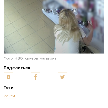
Фото:
HBO, камеры магазина
Поделиться
Теги
секси