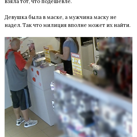
взяла тот, что подешевле.
Девушка была в маске, а мужчина маску не
надел. Так что милиция вполне может их найти.