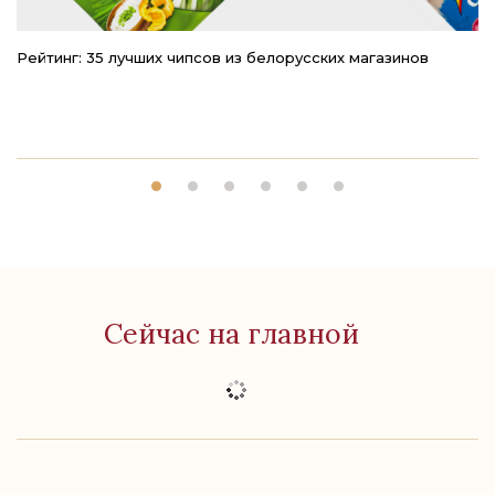
Рейтинг: 35 лучших чипсов из белорусских магазинов
Чт
м
Сейчас на главной