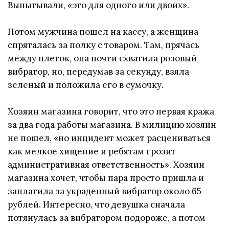
Выпытывали, «это для одного или двоих».
Потом мужчина пошел на кассу, а женщина
спряталась за полку с товаром. Там, прячась
между плеток, она почти схватила розовый
вибратор, но, передумав за секунду, взяла
зеленый и положила его в сумочку.
Хозяин магазина говорит, что это первая кража
за два года работы магазина. В милицию хозяин
не пошел, «но инцидент может расцениваться
как мелкое хищение и ребятам грозит
административная ответственность». Хозяин
магазина хочет, чтобы пара просто пришла и
заплатила за украденный вибратор около 65
рублей. Интересно, что девушка сначала
потянулась за вибратором подороже, а потом