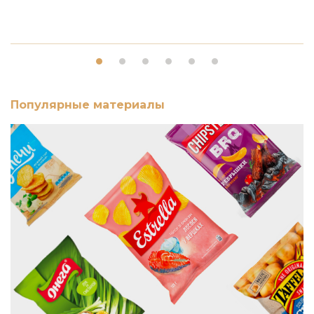
Популярные материалы