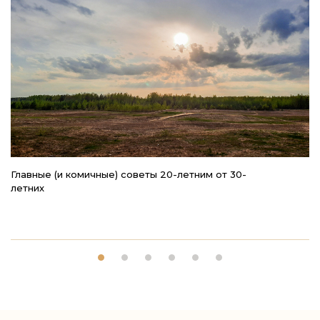
Главные (и комичные) советы 20-летним от 30-
К
летних
п