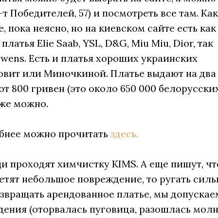
-т Победителей, 57) и посмотреть все там. Ка
, пока неясно, но на киевском сайте есть как
атья Elie Saab, YSL, D&G, Miu Miu, Dior, так
Owens. Есть и платья хороших украинских
овит или Миночкиной. Платье выдают на два
 от 800 гривен (это около 650 000 белорусски
оже можно.
обнее можно прочитать
здесь.
щи проходят химчистку KIMS. А еще пишут, чт
метят небольшое повреждение, то ругать силь
возвращать арендованное платье, мы допускае
дения (оторвалась пуговица, разошлась мол