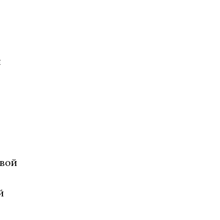
и
овой
й