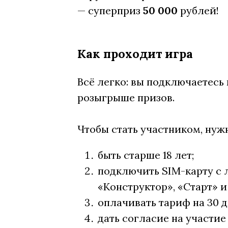
— суперприз
50 000
рублей!
Как проходит игра
Всё легко: вы подключаетесь 
розыгрыше призов.
Чтобы стать участником, нуж
быть старше 18 лет;
подключить SIM-карту с
«Конструктор», «Старт» и
оплачивать тариф на 30 д
дать согласие на участие