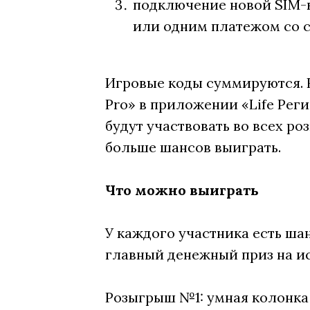
подключение новой SIM-к
или одним платежом со с
Игровые коды суммируются. Н
Pro» в приложении «Life Рег
будут участвовать во всех р
больше шансов выиграть.
Что можно выиграть
У каждого участника есть шан
главный денежный приз на и
Розыгрыш №1: умная колонк