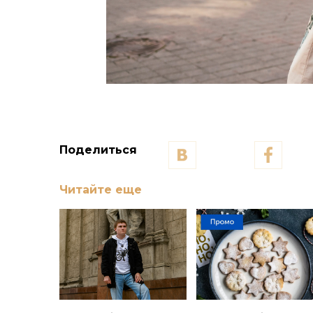
Поделиться
Читайте еще