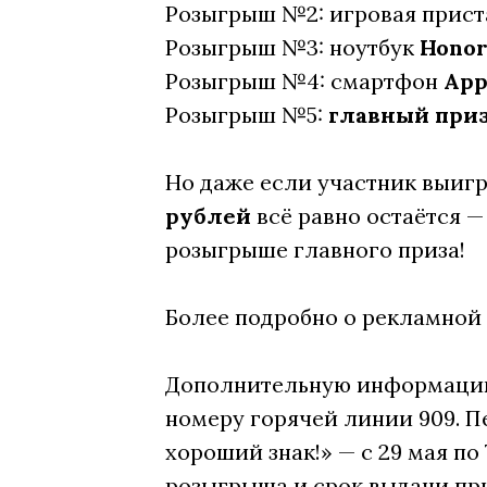
Розыгрыш №2: игровая прис
Розыгрыш №3: ноутбук
Honor
Розыгрыш №4: смартфон
App
Розыгрыш №5:
главный при
Но даже если участник выигр
рублей
всё равно остаётся —
розыгрыше главного приза!
Более подробно о рекламной
Дополнительную информацию
номеру горячей линии 909. 
хороший знак!» — с 29 мая по
розыгрыша и срок выдачи при