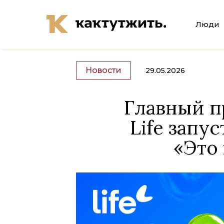
Люди
Новости
29.05.2026
Главный п
Life запу
«Это