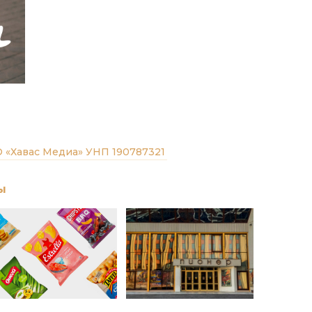
 «Хавас Медиа» УНП 190787321
ы