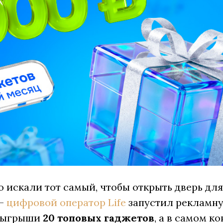
о искали тот самый, чтобы открыть дверь для
 —
цифровой оператор Life
запустил рекламн
озыгрыши
20 топовых гаджетов
, а в самом к