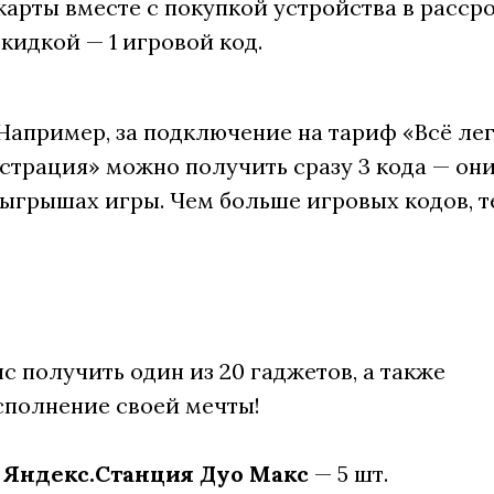
арты вместе с покупкой устройства в расср
кидкой — 1 игровой код.
апример, за подключение на тариф «Всё ле
истрация» можно получить сразу 3 кода — он
озыгрышах игры. Чем больше игровых кодов, 
с получить один из 20 гаджетов, а также
сполнение своей мечты!
а
Яндекс.Станция Дуо Макс
— 5 шт.