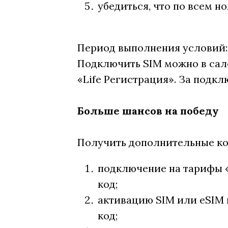
убедиться, что по всем н
Период выполнения условий
Подключить SIM можно в салон
«Life Регистрация». За подкл
Больше шансов на победу
Получить дополнительные ко
подключение на тарифы «
код;
активацию SIM или eSIM 
код;