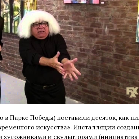
о в Парке Победы) поставили десяток, как п
овременного искусства». Инсталляции создан
 художниками и скульпторами (инициатива