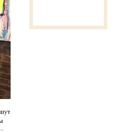
ишут
ы
 –