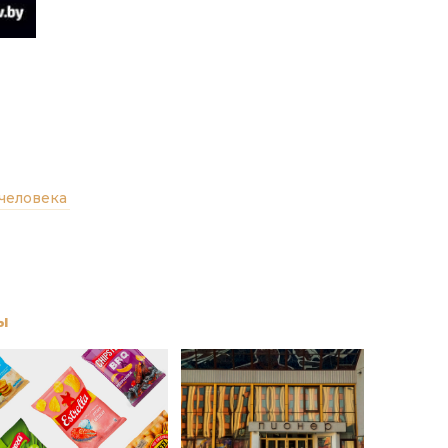
человека
ы