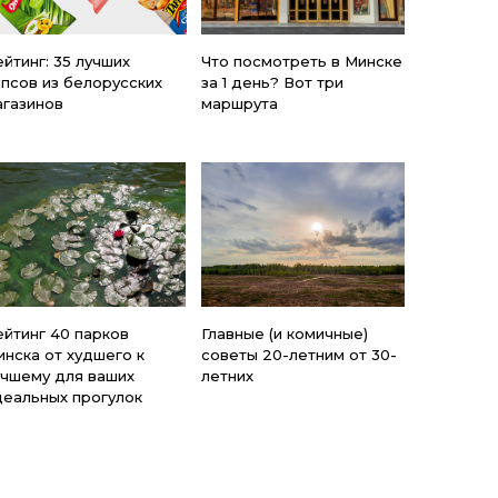
йтинг: 35 лучших
Что посмотреть в Минске
ипсов из белорусских
за 1 день? Вот три
агазинов
маршрута
ейтинг 40 парков
Главные (и комичные)
инска от худшего к
советы 20-летним от 30-
учшему для ваших
летних
деальных прогулок