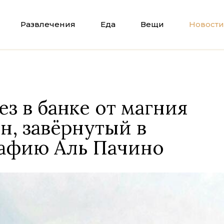
Развлечения
Еда
Вещи
Новости
ез в банке от магния
н, завёрнутый в
афию Аль Пачино