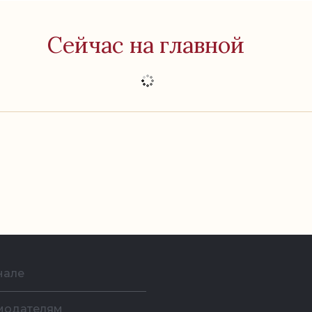
Сейчас на главной
нале
модателям