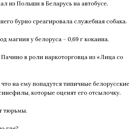
ал из Польши в Беларусь на автобусе.
 него бурно среагировала служебная собака.
од магния у белоруса – 0,69 г кокаина.
ь Пачино в роли наркоторговца из «Лица со
 что на ему попадутся типичные белорусски
синефилы, которые оценят его отсылочку.
ет тюрьмы.
но где?