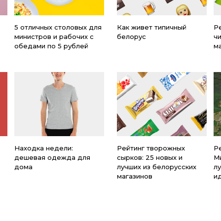
5 отличных столовых для
Как живет типичный
Ре
министров и рабочих с
белорус
ч
обедами по 5 рублей
м
Находка недели:
Рейтинг творожных
Р
дешевая одежда для
сырков: 25 новых и
М
дома
лучших из белорусских
л
магазинов
и