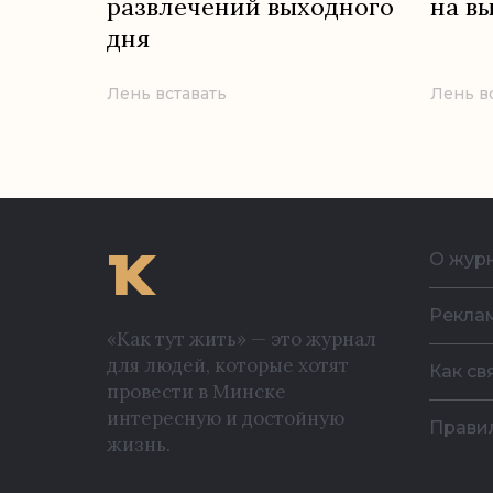
развлечений выходного
на в
дня
Лень вставать
Лень в
О жур
Рекла
«Как тут жить» — это журнал
для людей, которые хотят
Как св
провести в Минске
интересную и достойную
Прави
жизнь.