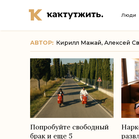
Люди
АВТОР:
Кирилл Мажай, Алексей С
Попробуйте свободный
Нарк
брак и еще 5
разв