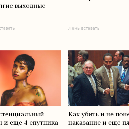
лгие выходные
ставать
Лень вставать
стенциальный
Как убить и не пон
н и еще 4 спутника
наказание и еще пя