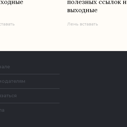
ыходные
полезных ссылок н
выходные
ставать
Лень вставать
нале
модателям
язаться
ла