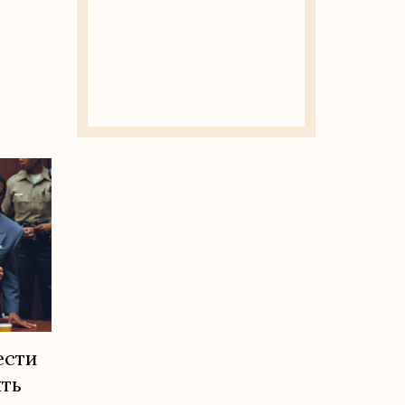
ести
ть