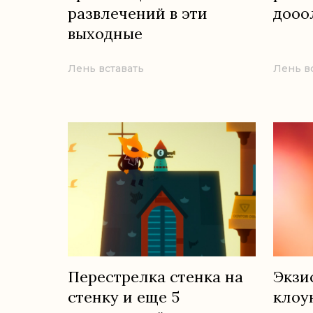
развлечений в эти
дооо
выходные
Лень вставать
Лень в
Перестрелка стенка на
Экзи
стенку и еще 5
клоу