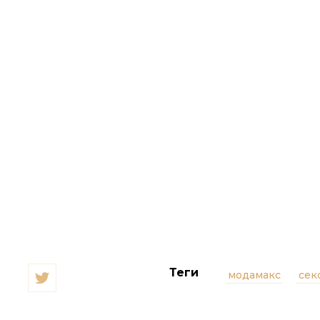
Теги
модамакс
сек