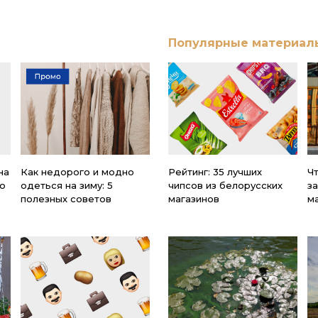
Популярные материал
на
Как недорого и модно
Рейтинг: 35 лучших
Ч
о
одеться на зиму: 5
чипсов из белорусских
за
полезных советов
магазинов
м