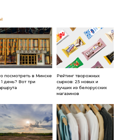
ы
то посмотреть в Минске
Рейтинг творожных
 1 день? Вот три
сырков: 25 новых и
аршрута
лучших из белорусских
магазинов