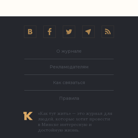
О журнале
Рекламодателям
Как связаться
Правила
«Как тут жить» — это журнал для
людей, которые хотят провести
в Минске интересную и
достойную жизнь.