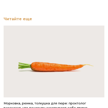
Читайте еще
Морковка, рюмка, толкушка для пюре: проктолог
К
рассказал, что пациенты засовывают себе прямо