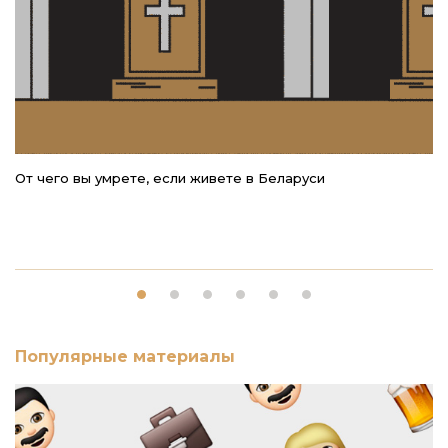
От чего вы умрете, если живете в Беларуси
5 
Популярные материалы