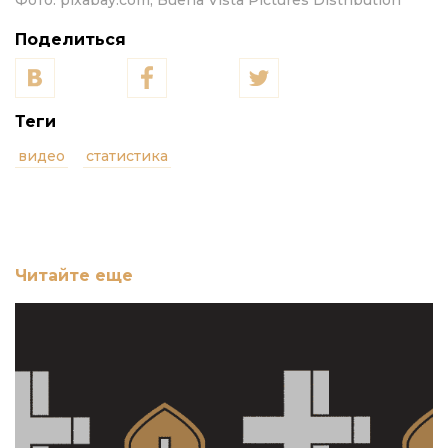
Фото:
pixabay.com, Buena Vista Pictures Distribution
Поделиться
Теги
видео
статистика
Читайте еще