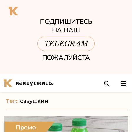
Тег:
савушкин