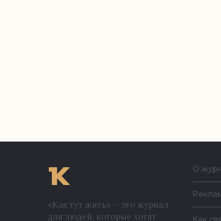
О жур
Рекла
«Как тут жить» — это журнал
для людей, которые хотят
Как св