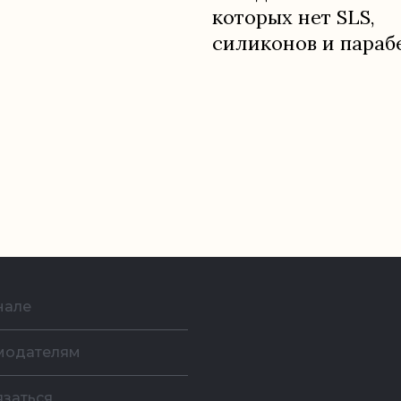
которых нет SLS,
силиконов и параб
нале
модателям
язаться