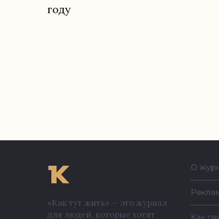
году
О жур
Рекла
«Как тут жить» — это журнал
для людей, которые хотят
Как св