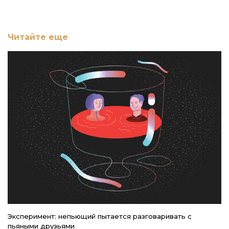
Читайте еще
Эксперимент: непьющий пытается разговаривать с
С
пьяными друзьями
«